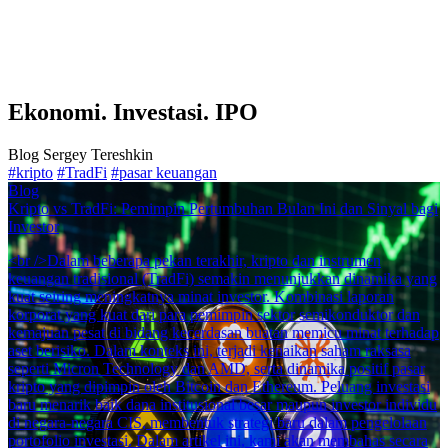
Ekonomi. Investasi. IPO
Blog Sergey Tereshkin
#kripto
#TradFi
#pasar keuangan
Blog
Kripto vs TradFi: Pemimpin Pertumbuhan Bulan Ini dan Sinyal bagi
Investor
<br />Dalam beberapa pekan terakhir, kripto dan instrumen
keuangan tradisional (TradFi) semakin menunjukkan dinamika yang
kuat seiring meningkatnya minat investor. Kombinasi laporan
korporat yang kuat dari para pemimpin sektor semikonduktor dan
kemajuan pesat di bidang kecerdasan buatan memicu minat terhadap
aset berisiko. Dalam konteks ini, terjadi kenaikan saham raksasa
seperti Micron Technology dan AMD, serta dinamika positif pasar
kripto yang dipimpin oleh Bitcoin dan Ethereum. Peluang investasi
baru menarik baik dana institusional besar maupun investor individu
di negara-negara CIS, membentuk strategi baru dalam pengelolaan
portofolio investasi. Dalam artikel ini, kami akan membahas secara