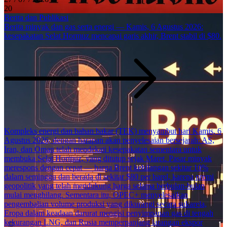
20
Berita dan Publikasi
Berita minyak dan gas serta energi — Kamis, 6 Agustus 2026:
kesepakatan Selat Hormuz mencapai garis akhir, Brent stabil di $80.
Kompleks energi dan bahan bakar (TEK) menyambut hari Kamis, 6
Agustus 2026, dengan harapan akan penyelesaian bersejarah: AS,
Iran, dan Oman telah mendekati kesepakatan sementara untuk
membuka Selat Hormuz, yang ditutup sejak Maret. Pasar minyak
merespons dengan cepat — harga Brent kehilangan sekitar 10%
dalam seminggu dan berada di sekitar $80 per barel, karena premi
geopolitik yang telah mendukung harga selama berbulan-bulan
mulai menghilang. Sementara itu, OPEC+ menyelesaikan
pengembalian volume produksi yang dikurangi secara sukarela,
Eropa dalam keadaan darurat mengisi penyimpanan gas di tengah
kekurangan LNG, dan Rusia memperpanjang larangan ekspor