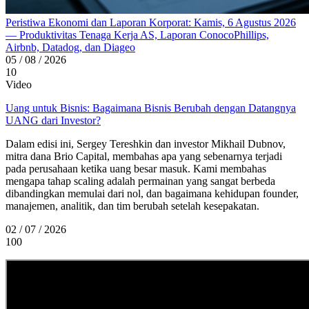
Peristiwa Ekonomi dan Laporan Korporat: Kamis, 6 Agustus 2026
— Produktivitas Tenaga Kerja AS, Laporan ConocoPhillips,
Airbnb, Datadog, dan Diageo
05 / 08 / 2026
10
Video
Uang untuk Bisnis: Bagaimana Bisnis Berubah dengan Datangnya
UANG dari Investor?
Dalam edisi ini, Sergey Tereshkin dan investor Mikhail Dubnov,
mitra dana Brio Capital, membahas apa yang sebenarnya terjadi
pada perusahaan ketika uang besar masuk. Kami membahas
mengapa tahap scaling adalah permainan yang sangat berbeda
dibandingkan memulai dari nol, dan bagaimana kehidupan founder,
manajemen, analitik, dan tim berubah setelah kesepakatan.
02 / 07 / 2026
100