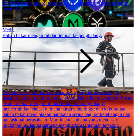
rinci bagaimana sinergi teknologi dan keuangan ini mempengaruhi
pasar.<br />
01 / 06 / 2026
154
Media
Bahan bakar mengambil dari tempat ke penghalang.
Kenaikan harga bahan bakar dan keterjangkauannya menjadi
masalah yang semakin mendesak bagi bisnis dan masyarakat. Frasa
"Bahan bakar mengambil dari tempat ke penghalang"
mencerminkan situasi di mana harga yang tinggi dan kekurangan
bahan bakar menciptakan hambatan serius bagi perkembangan dan
operasional perusahaan. Mari kita telaah apa yang mendasari
ungkapan ini dan bagaimana menghadapi tantangan tersebut.
27 / 07 / 2026