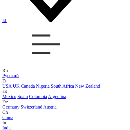
Id
Ru
Русский
En
USA
UK
Canada
Nigeria
South Africa
New Zealand
Es
Mexico
Spain
Colombia
Argentina
De
Germany
Switzerland
Austria
Cn
China
In
India