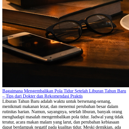
Bagaimana Mengembalikan Pola Tidur Setelah Liburan Tahun Baru
– Tips dari Dokter dan Rekomendasi Praktis
Liburan Tahun Baru adalah waktu untuk bersenang-senang,
menikmati makanan lezat, dan menemui perubahan besar dalam
rutinitas harian. Namun, sayangnya, setelah liburan, banyak orang
menghadapi masalah mengembalikan pola tidur. Jadwal yang tidak
teratur, acara makan malam yang larut, dan perubahan kebiasaan
dapat berdampak negatif pada kualitas tidur. Meski demikian, ada