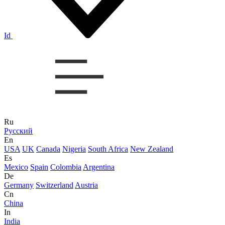
Id
Ru
Русский
En
USA
UK
Canada
Nigeria
South Africa
New Zealand
Es
Mexico
Spain
Colombia
Argentina
De
Germany
Switzerland
Austria
Cn
China
In
India