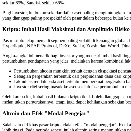
sekitar 69%, Sandisk sekitar 68%.
Bagi investor, ini bukan sekadar daftar aset paling menguntungkan. In
yang dianggap paling prospektif oleh pasar dalam beberapa bulan ke 
Kripto: Imbal Hasil Maksimal dan Amplitudo Risik
Pasar kripto tetap menjadi segmen paling volatil di keuangan globa
Hyperliquid, NEAR Protocol, DeXe, Stellar, Zcash, dan World. Dina
Angka-angka ini menarik bagi investor yang mencari imbal hasil tin
pertumbuhan pendapatan yang jelas, melainkan karena kombinasi faktor 
Pertumbuhan altcoin mungkin terkait dengan ekspektasi pencatat
Sebagian pergerakan terbentuk dari perpindahan dana dari kript
Likuiditas rendah pada aset tertentu memperkuat pergerakan ba
Investor ritel sering masuk ke aset setelah fase pertumbuhan ut
Oleh karena itu, imbal hasil bulanan kripto tidak boleh dianggap seb
melanjutkan pergerakannya, tetapi juga dapat kehilangan sebagian bes
Altcoin dan Efek "Modal Pengejar"
Salah satu ciri khas pasar kripto adalah efek "modal pengejar". Ketik
lebih tinggi. Pada periode seperti itulah altcoin sering menunjukkan 