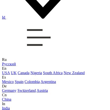
Id
Ru
Русский
En
USA
UK
Canada
Nigeria
South Africa
New Zealand
Es
Mexico
Spain
Colombia
Argentina
De
Germany
Switzerland
Austria
Cn
China
In
India