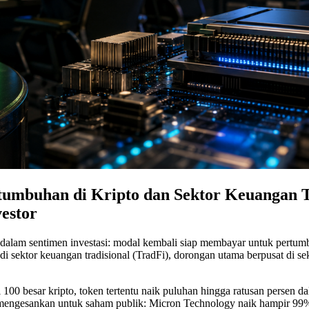
umbuhan di Kripto dan Sektor Keuangan Tra
estor
 dalam sentimen investasi: modal kembali siap membayar untuk pertumb
sektor keuangan tradisional (TradFi), dorongan utama berpusat di sek
i 100 besar kripto, token tertentu naik puluhan hingga ratusan persen
tap mengesankan untuk saham publik: Micron Technology naik hampir 