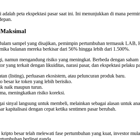
i adalah peta ekspektasi pasar saat ini. Ini menunjukkan di mana permin
depan.
o Maksimal
l. Dalam sampel yang disajikan, pemimpin pertumbuhan termasuk LAB, H
mika bulanan mereka berkisar dari 56% hingga lebih dari 1.500%.
ggi, namun mengandung risiko yang meningkat. Berbeda dengan saham p
yang terkait dengan likuiditas, narasi pasar, dan ekspektasi pelaku pa
an (listing), perluasan ekosistem, atau peluncuran produk baru.
o besar ke token yang lebih berisiko.
ik naik maupun turun.
ama, meningkatkan risiko koreksi.
agai sinyal langsung untuk membeli, melainkan sebagai alasan untuk anal
ar kapitalisasi dengan cepat ketika sentimen pasar berubah.
a kripto besar telah melewati fase pertumbuhan yang kuat, investor mula
pertumbuhan berlipat ganda.