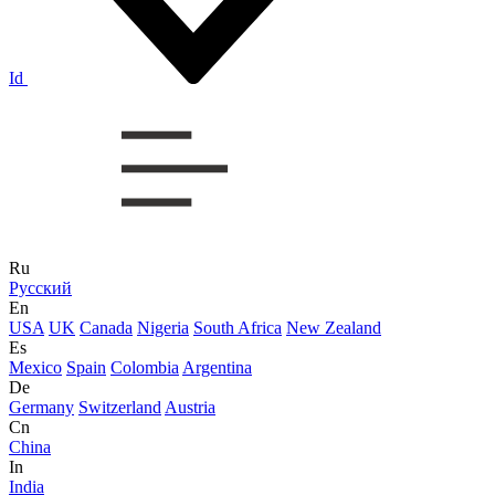
Id
Ru
Русский
En
USA
UK
Canada
Nigeria
South Africa
New Zealand
Es
Mexico
Spain
Colombia
Argentina
De
Germany
Switzerland
Austria
Cn
China
In
India