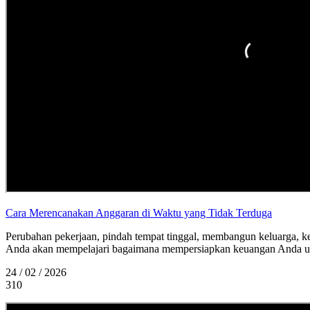
Cara Merencanakan Anggaran di Waktu yang Tidak Terduga
Perubahan pekerjaan, pindah tempat tinggal, membangun keluarga, ke
Anda akan mempelajari bagaimana mempersiapkan keuangan Anda untu
24 / 02 / 2026
310