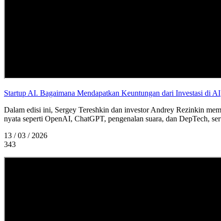
Startup AI. Bagaimana Mendapatkan Keuntungan dari Investasi di AI
Dalam edisi ini, Sergey Tereshkin dan investor Andrey Rezinkin me
nyata seperti OpenAI, ChatGPT, pengenalan suara, dan DepTech, serta
13 / 03 / 2026
343