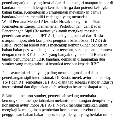
penerbangan) baik yang berasal dari dalam negeri maupun impor di
bandara-bandara, di tengah kenaikan harga dan potensi kelangkaan
bahan bakar. Kementerian Perhubungan meyakinkan bahwa
bandara-bandara memiliki cadangan yang memadai.
Wakil Perdana Menteri Alexander Novak menginstruksikan
Kementerian Energi, Kementerian Perhubungan, dan Badan
Penerbangan Sipil (Rosaviatsiya) untuk mengkaji masalah
penerimaan avtur jenis JET A-1, baik yang berasal dari Rusia
maupun impor, oleh kompleks pengisian bahan bakar (TZK) di
Rusia. Proposal terkait harus mencakup kemungkinan pengisian
bahan bakar pesawat dengan avtur tersebut, serta pencampurannya
dengan merek RT dan TS-1 yang banyak digunakan di Rusia di
tangki penyimpanan TZK bandara, demikian disampaikan dua
sumber yang mengetahui isi instruksi tersebut kepada RBC.
Jenis avtur ini adalah yang paling umum digunakan dalam
penerbangan sipil internasional. Di Rusia, merek avtur utama tetap
TS-1 dan RT, sementara JET A-1 dianggap sebagai standar industri
internasional dan digunakan oleh sebagian besar maskapai asing.
Selain itu, menurut sumber, pemerintah sedang membahas
kemungkinan mempertahankan mekanisme dukungan dempfer bagi
konsumen avtur impor JET A-1. Novak menginstruksikan untuk
mengkaji kemungkinan pemberian kompensasi tersebut untuk
penggunaan bahan bakar impor, serupa dengan yang berlaku untuk