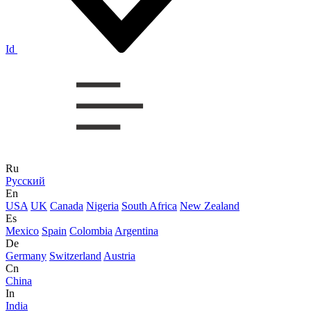
Id
Ru
Русский
En
USA
UK
Canada
Nigeria
South Africa
New Zealand
Es
Mexico
Spain
Colombia
Argentina
De
Germany
Switzerland
Austria
Cn
China
In
India