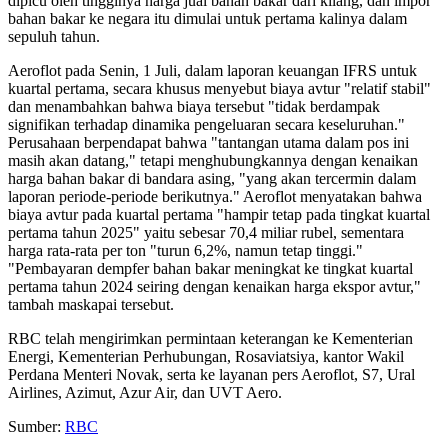
dipicu oleh tingginya harga jual bahan bakar dari kilang, dan impor
bahan bakar ke negara itu dimulai untuk pertama kalinya dalam
sepuluh tahun.
Aeroflot pada Senin, 1 Juli, dalam laporan keuangan IFRS untuk
kuartal pertama, secara khusus menyebut biaya avtur "relatif stabil"
dan menambahkan bahwa biaya tersebut "tidak berdampak
signifikan terhadap dinamika pengeluaran secara keseluruhan."
Perusahaan berpendapat bahwa "tantangan utama dalam pos ini
masih akan datang," tetapi menghubungkannya dengan kenaikan
harga bahan bakar di bandara asing, "yang akan tercermin dalam
laporan periode-periode berikutnya." Aeroflot menyatakan bahwa
biaya avtur pada kuartal pertama "hampir tetap pada tingkat kuartal
pertama tahun 2025" yaitu sebesar 70,4 miliar rubel, sementara
harga rata-rata per ton "turun 6,2%, namun tetap tinggi."
"Pembayaran dempfer bahan bakar meningkat ke tingkat kuartal
pertama tahun 2024 seiring dengan kenaikan harga ekspor avtur,"
tambah maskapai tersebut.
RBC telah mengirimkan permintaan keterangan ke Kementerian
Energi, Kementerian Perhubungan, Rosaviatsiya, kantor Wakil
Perdana Menteri Novak, serta ke layanan pers Aeroflot, S7, Ural
Airlines, Azimut, Azur Air, dan UVT Aero.
Sumber:
RBC