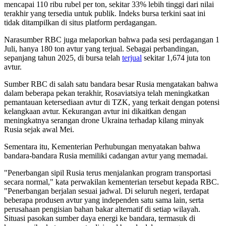
mencapai 110 ribu rubel per ton, sekitar 33% lebih tinggi dari nilai
terakhir yang tersedia untuk publik. Indeks bursa terkini saat ini
tidak ditampilkan di situs platform perdagangan.
Narasumber RBC juga melaporkan bahwa pada sesi perdagangan 1
Juli, hanya 180 ton avtur yang terjual. Sebagai perbandingan,
sepanjang tahun 2025, di bursa telah
terjual
sekitar 1,674 juta ton
avtur.
Sumber RBC di salah satu bandara besar Rusia mengatakan bahwa
dalam beberapa pekan terakhir, Rosaviatsiya telah meningkatkan
pemantauan ketersediaan avtur di TZK, yang terkait dengan potensi
kelangkaan avtur. Kekurangan avtur ini dikaitkan dengan
meningkatnya serangan drone Ukraina terhadap kilang minyak
Rusia sejak awal Mei.
Sementara itu, Kementerian Perhubungan menyatakan bahwa
bandara-bandara Rusia memiliki cadangan avtur yang memadai.
"Penerbangan sipil Rusia terus menjalankan program transportasi
secara normal," kata perwakilan kementerian tersebut kepada RBC.
"Penerbangan berjalan sesuai jadwal. Di seluruh negeri, terdapat
beberapa produsen avtur yang independen satu sama lain, serta
perusahaan pengisian bahan bakar alternatif di setiap wilayah.
Situasi pasokan sumber daya energi ke bandara, termasuk di