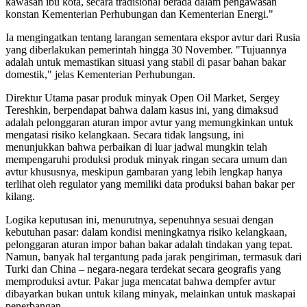
kawasan ibu kota, secara tradisional berada dalam pengawasan
konstan Kementerian Perhubungan dan Kementerian Energi."
Ia mengingatkan tentang larangan sementara ekspor avtur dari Rusia
yang diberlakukan pemerintah hingga 30 November. "Tujuannya
adalah untuk memastikan situasi yang stabil di pasar bahan bakar
domestik," jelas Kementerian Perhubungan.
Direktur Utama pasar produk minyak Open Oil Market, Sergey
Tereshkin, berpendapat bahwa dalam kasus ini, yang dimaksud
adalah pelonggaran aturan impor avtur yang memungkinkan untuk
mengatasi risiko kelangkaan. Secara tidak langsung, ini
menunjukkan bahwa perbaikan di luar jadwal mungkin telah
mempengaruhi produksi produk minyak ringan secara umum dan
avtur khususnya, meskipun gambaran yang lebih lengkap hanya
terlihat oleh regulator yang memiliki data produksi bahan bakar per
kilang.
Logika keputusan ini, menurutnya, sepenuhnya sesuai dengan
kebutuhan pasar: dalam kondisi meningkatnya risiko kelangkaan,
pelonggaran aturan impor bahan bakar adalah tindakan yang tepat.
Namun, banyak hal tergantung pada jarak pengiriman, termasuk dari
Turki dan China – negara-negara terdekat secara geografis yang
memproduksi avtur. Pakar juga mencatat bahwa dempfer avtur
dibayarkan bukan untuk kilang minyak, melainkan untuk maskapai
penerbangan.