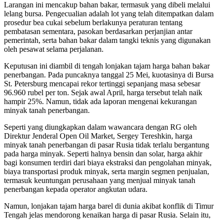
Larangan ini mencakup bahan bakar, termasuk yang dibeli melalui
lelang bursa. Pengecualian adalah lot yang telah ditempatkan dalam
prosedur bea cukai sebelum berlakunya peraturan tentang
pembatasan sementara, pasokan berdasarkan perjanjian antar
pemerintah, serta bahan bakar dalam tangki teknis yang digunakan
oleh pesawat selama perjalanan.
Keputusan ini diambil di tengah lonjakan tajam harga bahan bakar
penerbangan. Pada puncaknya tanggal 25 Mei, kuotasinya di Bursa
St. Petersburg mencapai rekor tertinggi sepanjang masa sebesar
96.960 rubel per ton. Sejak awal April, harga tersebut telah naik
hampir 25%. Namun, tidak ada laporan mengenai kekurangan
minyak tanah penerbangan.
Seperti yang diungkapkan dalam wawancara dengan RG oleh
Direktur Jenderal Open Oil Market, Sergey Tereshkin, harga
minyak tanah penerbangan di pasar Rusia tidak terlalu bergantung
pada harga minyak. Seperti halnya bensin dan solar, harga akhir
bagi konsumen terdiri dari biaya ekstraksi dan pengolahan minyak,
biaya transportasi produk minyak, serta margin segmen penjualan,
termasuk keuntungan perusahaan yang menjual minyak tanah
penerbangan kepada operator angkutan udara.
Namun, lonjakan tajam harga barel di dunia akibat konflik di Timur
Tengah jelas mendorong kenaikan harga di pasar Rusia. Selain itu,