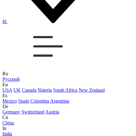
Id
Ru
Русский
En
USA
UK
Canada
Nigeria
South Africa
New Zealand
Es
Mexico
Spain
Colombia
Argentina
De
Germany
Switzerland
Austria
Cn
China
In
India