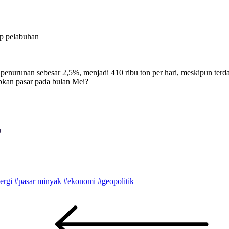
ap pelabuhan
 penurunan sebesar 2,5%, menjadi 410 ribu ton per hari, meskipun te
pkan pasar pada bulan Mei?
ergi
#pasar minyak
#ekonomi
#geopolitik