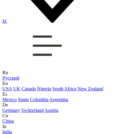
Id
Ru
Русский
En
USA
UK
Canada
Nigeria
South Africa
New Zealand
Es
Mexico
Spain
Colombia
Argentina
De
Germany
Switzerland
Austria
Cn
China
In
India