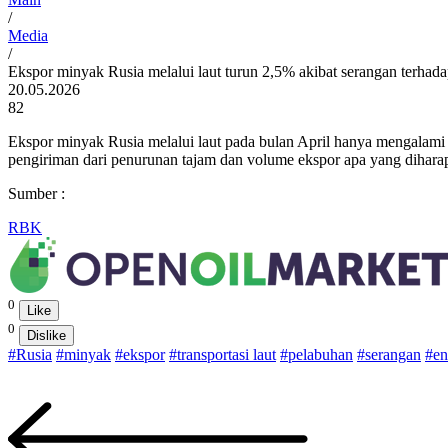
/
Media
/
Ekspor minyak Rusia melalui laut turun 2,5% akibat serangan terhad
20.05.2026
82
Ekspor minyak Rusia melalui laut pada bulan April hanya mengalami
pengiriman dari penurunan tajam dan volume ekspor apa yang dihara
Sumber :
RBK
0
Like
0
Dislike
#Rusia
#minyak
#ekspor
#transportasi laut
#pelabuhan
#serangan
#en