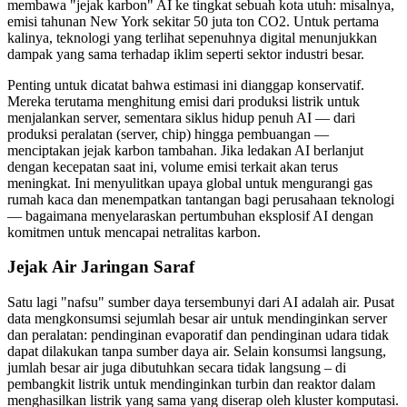
membawa "jejak karbon" AI ke tingkat sebuah kota utuh: misalnya,
emisi tahunan New York sekitar 50 juta ton CO2. Untuk pertama
kalinya, teknologi yang terlihat sepenuhnya digital menunjukkan
dampak yang sama terhadap iklim seperti sektor industri besar.
Penting untuk dicatat bahwa estimasi ini dianggap konservatif.
Mereka terutama menghitung emisi dari produksi listrik untuk
menjalankan server, sementara siklus hidup penuh AI — dari
produksi peralatan (server, chip) hingga pembuangan —
menciptakan jejak karbon tambahan. Jika ledakan AI berlanjut
dengan kecepatan saat ini, volume emisi terkait akan terus
meningkat. Ini menyulitkan upaya global untuk mengurangi gas
rumah kaca dan menempatkan tantangan bagi perusahaan teknologi
— bagaimana menyelaraskan pertumbuhan eksplosif AI dengan
komitmen untuk mencapai netralitas karbon.
Jejak Air Jaringan Saraf
Satu lagi "nafsu" sumber daya tersembunyi dari AI adalah air. Pusat
data mengkonsumsi sejumlah besar air untuk mendinginkan server
dan peralatan: pendinginan evaporatif dan pendinginan udara tidak
dapat dilakukan tanpa sumber daya air. Selain konsumsi langsung,
jumlah besar air juga dibutuhkan secara tidak langsung – di
pembangkit listrik untuk mendinginkan turbin dan reaktor dalam
menghasilkan listrik yang sama yang diserap oleh kluster komputasi.