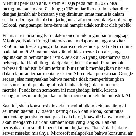
Menurut perkiraan ahli, sistem AI saja pada tahun 2025 bisa
menggunakan antara 312 hingga 765 miliar liter air. Ini sebanding
dengan jumlah air kemasan yang diminum umat manusia dalam
setahun. Dengan demikian, jaringan saraf membentuk jejak air yang
kolosal, yang sampai baru-baru ini hampir tidak terlihat oleh publik.
Estimasi resmi sering kali tidak mencerminkan gambaran lengkap.
Misalnya, Badan Energi Internasional melaporkan angka sekitar
~560 miliar liter air yang dikonsumsi oleh semua pusat data di dunia
pada tahun 2023, namun statistik ini tidak mencakup air yang
digunakan di pembangkit listrik. Jejak air AI yang sebenarnya bisa
beberapa kali lebih tinggi daripada estimasi formal. Para pemain
terbesar di industri belum terburu-buru untuk membagikan rincian:
dalam laporan terbaru tentang sistem AI mereka, perusahaan Google
secara jelas menyatakan bahwa mereka tidak memperhitungkan
konsumsi air di pembangkit listrik pihak ketiga dalam metrik
mereka. Pendekatan semacam ini menghadapi kritik, karena
sebagian besar air digunakan untuk memenuhi kebutuhan listrik AI.
Saat ini, skala konsumsi air sudah menimbulkan kekhawatiran di
sejumlah daerah. Di daerah kering di AS dan Eropa, komunitas
menentang pembangunan pusat data baru, khawatir bahwa mereka
akan mengambil air dari sumber lokal yang langka. Bahkan
perusahaan itu sendiri mencatat meningkatnya "haus" dari ladang
server mereka: misalnya, Microsoft melaporkan bahwa konsumsi air