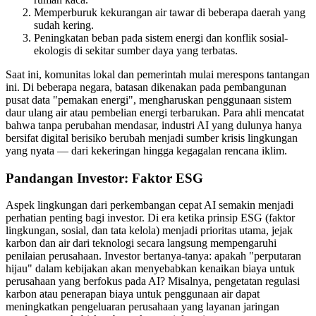
Memperburuk kekurangan air tawar di beberapa daerah yang
sudah kering.
Peningkatan beban pada sistem energi dan konflik sosial-
ekologis di sekitar sumber daya yang terbatas.
Saat ini, komunitas lokal dan pemerintah mulai merespons tantangan
ini. Di beberapa negara, batasan dikenakan pada pembangunan
pusat data "pemakan energi", mengharuskan penggunaan sistem
daur ulang air atau pembelian energi terbarukan. Para ahli mencatat
bahwa tanpa perubahan mendasar, industri AI yang dulunya hanya
bersifat digital berisiko berubah menjadi sumber krisis lingkungan
yang nyata — dari kekeringan hingga kegagalan rencana iklim.
Pandangan Investor: Faktor ESG
Aspek lingkungan dari perkembangan cepat AI semakin menjadi
perhatian penting bagi investor. Di era ketika prinsip ESG (faktor
lingkungan, sosial, dan tata kelola) menjadi prioritas utama, jejak
karbon dan air dari teknologi secara langsung mempengaruhi
penilaian perusahaan. Investor bertanya-tanya: apakah "perputaran
hijau" dalam kebijakan akan menyebabkan kenaikan biaya untuk
perusahaan yang berfokus pada AI? Misalnya, pengetatan regulasi
karbon atau penerapan biaya untuk penggunaan air dapat
meningkatkan pengeluaran perusahaan yang layanan jaringan