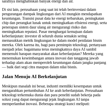
sarafnya menghabiskan banyak energi dan air.
Di sisi lain, perusahaan yang saat ini telah berinvestasi dalam
pengurangan dampak lingkungan dari AI mungkin mendapatkan
keuntungan. Transisi pusat data ke energi terbarukan, peningkatan
chip dan perangkat lunak untuk meningkatkan efisiensi energi, serta
penerapan sistem daur ulang air mengurangi risiko dan
meningkatkan reputasi. Pasar menghargai kemajuan dalam
keberlanjutan: investor di seluruh dunia semakin sering
memasukkan metrik lingkungan ke dalam model penilaian bisnis
mereka. Oleh karena itu, bagi para pemimpin teknologi, pertanyaan
menjadi jelas: bagaimana terus meningkatnya daya AI sambil
memenuhi harapan masyarakat akan keberlanjutan? Mereka yang
menemukan keseimbangan antara inovasi dan tanggung jawab
terhadap alam akan memperoleh keuntungan dalam jangka panjang
— baik dari segi citra maupun dalam nilai bisnis.
Jalan Menuju AI Berkelanjutan
Meskipun masalah ini besar, industri memiliki kesempatan untuk
mengarahkan pertumbuhan AI ke arah keberlanjutan. Perusahaan
teknologi terkemuka dunia dan para peneliti sudah bekerja pada
solusi yang dapat mengurangi jejak lingkungan AI tanpa
memperlambat inovasi. Beberapa strategi kunci meliputi: