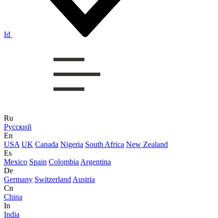
Id
Ru
Русский
En
USA
UK
Canada
Nigeria
South Africa
New Zealand
Es
Mexico
Spain
Colombia
Argentina
De
Germany
Switzerland
Austria
Cn
China
In
India