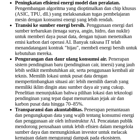
Peningkatan efisiensi energi model dan peralatan.
Pengembangan algoritma yang dioptimalkan dan chip khusus
(ASIC, TPU, dll.) yang melaksanakan tugas pembelajaran
mesin dengan konsumsi energi yang lebih rendah.
Transisi ke sumber energi bersih.
Penggunaan energi dari
sumber terbarukan (tenaga surya, angin, hidro, dan nuklir)
untuk memberi daya pusat data, dengan tujuan menetralkan
emisi karbon dari operasi AI. Banyak raksasa IT telah
menandatangani kontrak "hijau", membeli energi bersih untuk
kebutuhan mereka.
Pengurangan dan daur ulang konsumsi air.
Penerapan
sistem pendinginan baru (pendinginan cair, imersi) yang jauh
lebih sedikit membutuhkan air, serta penggunaan kembali air
teknis. Memilih lokasi untuk pusat data dengan
mempertimbangkan situasi air: lebih memilih daerah yang
memiliki iklim dingin atau sumber daya air yang cukup.
Penelitian menunjukkan bahwa pilihan lokasi dan teknologi
pendinginan yang tepat dapat menurunkan jejak air dan
karbon pusat data hingga 70–85%.
Transparansi dan akuntabilitas.
Penerapan pemantauan
dan pengungkapan data yang wajib tentang konsumsi energi
dan penggunaan air oleh infrastruktur AI. Pencatatan publik
mendorong perusahaan untuk lebih efisien dalam mengelola
sumber daya dan memungkinkan investor untuk melacak
kemajuan dalam mengurangi dampak pada ekosistem.