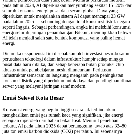
pada tahun 2024, AI diperkirakan menyumbang sekitar 15–20% dari
seluruh konsumsi energi pusat data secara global. Daya yang
diperlukan untuk menjalankan sistem AI dapat mencapai 23 GW
pada tahun 2025 — sebanding dengan total konsumsi listrik negara
seperti Inggris. Sebagai perbandingan, angka ini melebihi konsumsi
energi seluruh jaringan penambangan Bitcoin, menunjukkan bahwa
AI telah menjadi salah satu bentuk komputasi yang paling hemat
energi.
Dinamika eksponensial ini disebabkan oleh investasi besar-besaran
perusahaan teknologi dalam infrastruktur: hampir setiap minggu
pusat data baru dibuka, dan setiap beberapa bulan produksi chip
khusus untuk pembelajaran mesin diluncurkan. Perluasan
infrastruktur semacam itu langsung mengarah pada peningkatan
konsumsi listrik yang diperlukan untuk daya dan pendinginan ribuan
server yang melayani jaringan saraf modern.
Emisi Selevel Kota Besar
Konsumsi energi yang begitu tinggi secara tak terhindarkan
menghasilkan emisi gas rumah kaca yang signifikan, jika energi
sebagian diperoleh dari bahan bakar fosil. Menurut penelitian
terbaru, AI pada tahun 2025 dapat bertanggung jawab atas 32–80
juta ton emisi karbon dioksida (CO2) per tahun. Ini sebenarnya