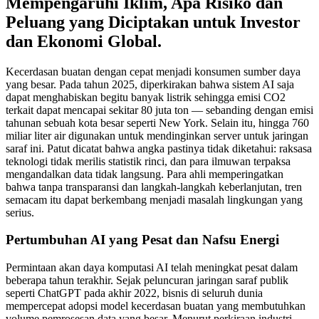
Mempengaruhi Iklim, Apa Risiko dan
Peluang yang Diciptakan untuk Investor
dan Ekonomi Global.
Kecerdasan buatan dengan cepat menjadi konsumen sumber daya
yang besar. Pada tahun 2025, diperkirakan bahwa sistem AI saja
dapat menghabiskan begitu banyak listrik sehingga emisi CO2
terkait dapat mencapai sekitar 80 juta ton — sebanding dengan emisi
tahunan sebuah kota besar seperti New York. Selain itu, hingga 760
miliar liter air digunakan untuk mendinginkan server untuk jaringan
saraf ini. Patut dicatat bahwa angka pastinya tidak diketahui: raksasa
teknologi tidak merilis statistik rinci, dan para ilmuwan terpaksa
mengandalkan data tidak langsung. Para ahli memperingatkan
bahwa tanpa transparansi dan langkah-langkah keberlanjutan, tren
semacam itu dapat berkembang menjadi masalah lingkungan yang
serius.
Pertumbuhan AI yang Pesat dan Nafsu Energi
Permintaan akan daya komputasi AI telah meningkat pesat dalam
beberapa tahun terakhir. Sejak peluncuran jaringan saraf publik
seperti ChatGPT pada akhir 2022, bisnis di seluruh dunia
mempercepat adopsi model kecerdasan buatan yang membutuhkan
volume pemrosesan data yang besar. Menurut perkiraan industri,