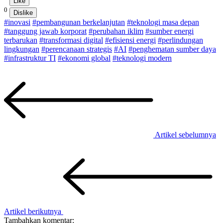
Like
0
Dislike
#inovasi
#pembangunan berkelanjutan
#teknologi masa depan
#tanggung jawab korporat
#perubahan iklim
#sumber energi
terbarukan
#transformasi digital
#efisiensi energi
#perlindungan
lingkungan
#perencanaan strategis
#AI
#penghematan sumber daya
#infrastruktur TI
#ekonomi global
#teknologi modern
Artikel sebelumnya
Artikel berikutnya
Tambahkan komentar: