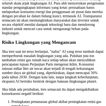
seluruh skala jejak lingkungan AI. Para ahli menyerukan pengenalan
standar pengungkapan informasi yang ketat: perusahaan harus
melaporkan konsumsi energi dan penggunaan air pusat data mereka
dengan pecahan ke dalam bidang kunci, termasuk AI. Transparansi
semacam ini akan memungkinkan masyarakat dan investor untuk
secara objektif menilai dampak teknologi baru dan mendorong
industri untuk mencari cara untuk mengurangi beban pada
lingkungan.
Risiko Lingkungan yang Mengancam
Jika tren saat ini terus berlanjut, "nafsu" AI yang terus tumbuh dapat
memperburuk masalah lingkungan yang ada. Puluhan juta ton
tambahan emisi gas rumah kaca setiap tahun akan menyulitkan
pencapaian tujuan Perjanjian Paris mengenai iklim. Konsumsi
ratusan miliar liter air tawar akan terjadi di tengah kekurangan
sumber daya air global yang, diperkirakan, dapat mencapai 56%
pada tahun 2030. Dengan kata lain, tanpa langkah keberlanjutan,
ekspansi AI berisiko bentrok dengan batasan lingkungan planet.
Jika tidak ada perubahan, tren semacam itu dapat mengakibatkan
konsekuensi negatif berikut:
Peningkatan pemanasan global akibat peningkatan emisi gas
rumah kaca.