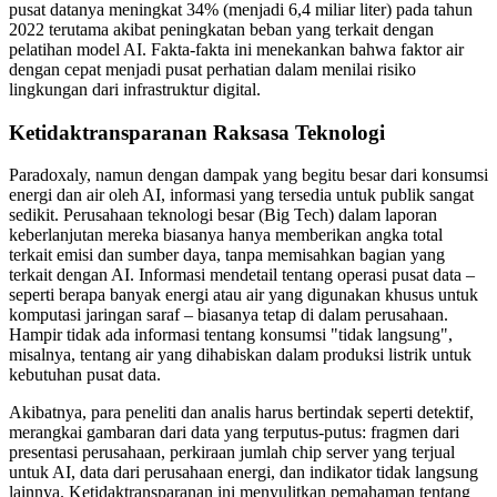
pusat datanya meningkat 34% (menjadi 6,4 miliar liter) pada tahun
2022 terutama akibat peningkatan beban yang terkait dengan
pelatihan model AI. Fakta-fakta ini menekankan bahwa faktor air
dengan cepat menjadi pusat perhatian dalam menilai risiko
lingkungan dari infrastruktur digital.
Ketidaktransparanan Raksasa Teknologi
Paradoxaly, namun dengan dampak yang begitu besar dari konsumsi
energi dan air oleh AI, informasi yang tersedia untuk publik sangat
sedikit. Perusahaan teknologi besar (Big Tech) dalam laporan
keberlanjutan mereka biasanya hanya memberikan angka total
terkait emisi dan sumber daya, tanpa memisahkan bagian yang
terkait dengan AI. Informasi mendetail tentang operasi pusat data –
seperti berapa banyak energi atau air yang digunakan khusus untuk
komputasi jaringan saraf – biasanya tetap di dalam perusahaan.
Hampir tidak ada informasi tentang konsumsi "tidak langsung",
misalnya, tentang air yang dihabiskan dalam produksi listrik untuk
kebutuhan pusat data.
Akibatnya, para peneliti dan analis harus bertindak seperti detektif,
merangkai gambaran dari data yang terputus-putus: fragmen dari
presentasi perusahaan, perkiraan jumlah chip server yang terjual
untuk AI, data dari perusahaan energi, dan indikator tidak langsung
lainnya. Ketidaktransparanan ini menyulitkan pemahaman tentang