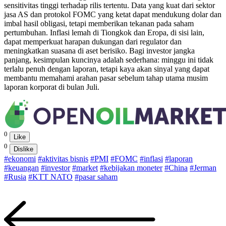
sensitivitas tinggi terhadap rilis tertentu. Data yang kuat dari sektor
jasa AS dan protokol FOMC yang ketat dapat mendukung dolar dan
imbal hasil obligasi, tetapi memberikan tekanan pada saham
pertumbuhan. Inflasi lemah di Tiongkok dan Eropa, di sisi lain,
dapat memperkuat harapan dukungan dari regulator dan
meningkatkan suasana di aset berisiko. Bagi investor jangka
panjang, kesimpulan kuncinya adalah sederhana: minggu ini tidak
terlalu penuh dengan laporan, tetapi kaya akan sinyal yang dapat
membantu memahami arahan pasar sebelum tahap utama musim
laporan korporat di bulan Juli.
0
Like
0
Dislike
#ekonomi
#aktivitas bisnis
#PMI
#FOMC
#inflasi
#laporan
#keuangan
#investor
#market
#kebijakan moneter
#China
#Jerman
#Rusia
#KTT NATO
#pasar saham