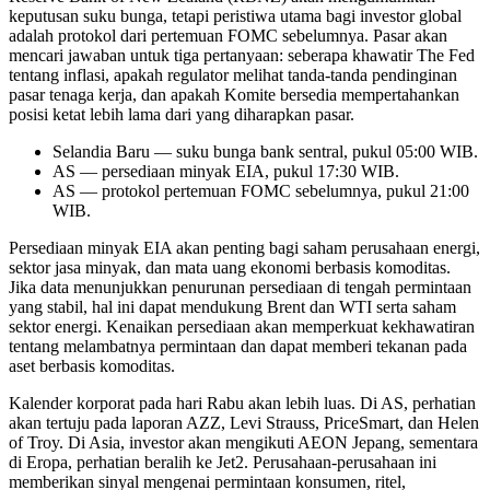
keputusan suku bunga, tetapi peristiwa utama bagi investor global
adalah protokol dari pertemuan FOMC sebelumnya. Pasar akan
mencari jawaban untuk tiga pertanyaan: seberapa khawatir The Fed
tentang inflasi, apakah regulator melihat tanda-tanda pendinginan
pasar tenaga kerja, dan apakah Komite bersedia mempertahankan
posisi ketat lebih lama dari yang diharapkan pasar.
Selandia Baru — suku bunga bank sentral, pukul 05:00 WIB.
AS — persediaan minyak EIA, pukul 17:30 WIB.
AS — protokol pertemuan FOMC sebelumnya, pukul 21:00
WIB.
Persediaan minyak EIA akan penting bagi saham perusahaan energi,
sektor jasa minyak, dan mata uang ekonomi berbasis komoditas.
Jika data menunjukkan penurunan persediaan di tengah permintaan
yang stabil, hal ini dapat mendukung Brent dan WTI serta saham
sektor energi. Kenaikan persediaan akan memperkuat kekhawatiran
tentang melambatnya permintaan dan dapat memberi tekanan pada
aset berbasis komoditas.
Kalender korporat pada hari Rabu akan lebih luas. Di AS, perhatian
akan tertuju pada laporan AZZ, Levi Strauss, PriceSmart, dan Helen
of Troy. Di Asia, investor akan mengikuti AEON Jepang, sementara
di Eropa, perhatian beralih ke Jet2. Perusahaan-perusahaan ini
memberikan sinyal mengenai permintaan konsumen, ritel,