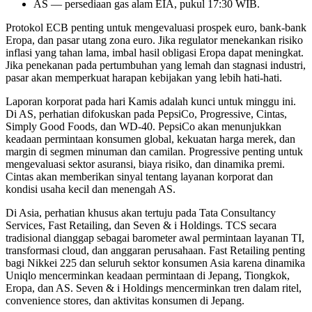
AS — persediaan gas alam EIA, pukul 17:30 WIB.
Protokol ECB penting untuk mengevaluasi prospek euro, bank-bank
Eropa, dan pasar utang zona euro. Jika regulator menekankan risiko
inflasi yang tahan lama, imbal hasil obligasi Eropa dapat meningkat.
Jika penekanan pada pertumbuhan yang lemah dan stagnasi industri,
pasar akan memperkuat harapan kebijakan yang lebih hati-hati.
Laporan korporat pada hari Kamis adalah kunci untuk minggu ini.
Di AS, perhatian difokuskan pada PepsiCo, Progressive, Cintas,
Simply Good Foods, dan WD-40. PepsiCo akan menunjukkan
keadaan permintaan konsumen global, kekuatan harga merek, dan
margin di segmen minuman dan camilan. Progressive penting untuk
mengevaluasi sektor asuransi, biaya risiko, dan dinamika premi.
Cintas akan memberikan sinyal tentang layanan korporat dan
kondisi usaha kecil dan menengah AS.
Di Asia, perhatian khusus akan tertuju pada Tata Consultancy
Services, Fast Retailing, dan Seven & i Holdings. TCS secara
tradisional dianggap sebagai barometer awal permintaan layanan TI,
transformasi cloud, dan anggaran perusahaan. Fast Retailing penting
bagi Nikkei 225 dan seluruh sektor konsumen Asia karena dinamika
Uniqlo mencerminkan keadaan permintaan di Jepang, Tiongkok,
Eropa, dan AS. Seven & i Holdings mencerminkan tren dalam ritel,
convenience stores, dan aktivitas konsumen di Jepang.