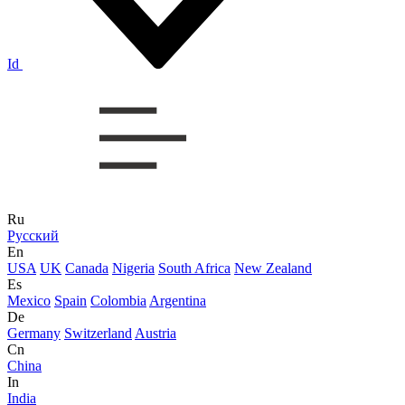
Id
Ru
Русский
En
USA
UK
Canada
Nigeria
South Africa
New Zealand
Es
Mexico
Spain
Colombia
Argentina
De
Germany
Switzerland
Austria
Cn
China
In
India