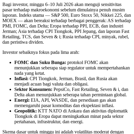
Bagi investor, minggu 6–10 Juli 2026 akan menguji sensitivitas
pasar terhadap makroekonomi sebelum dimulainya penuh musim
laporan. Indeks utama — S&P 500, Euro Stoxx 50, Nikkei 225, dan
MOEX — akan bereaksi terhadap berbagai penggerak: AS terhadap
PMI, FOMC, dan Delta; Eropa terhadap PPI, ECB, dan industri
Jerman; Asia terhadap CPI Tiongkok, PPI Jepang, dan laporan Fast
Retailing, TCS, dan Seven & i; Rusia terhadap CPI, minyak, rubel,
dan peristiwa dividen.
Investor sebaiknya fokus pada lima arah:
FOMC dan Suku Bunga:
protokol FOMC akan
menunjukkan seberapa siap regulator untuk mempertahankan
nada yang ketat.
Inflasi:
CPI Tiongkok, Jerman, Brasil, dan Rusia akan
menjadi acuan bagi valuta dan obligasi.
Sektor Konsumen:
PepsiCo, Fast Retailing, Seven & i, dan
Delta akan menunjukkan seberapa tahan permintaan global.
Energi:
EIA, API, WASDE, dan persediaan gas akan
memengaruhi pasar komoditas dan ekspektasi inflasi.
Geopolitik:
KTT NATO di Ankara dan aktivitas diplomatik
Tiongkok di Eropa dapat meningkatkan minat pada sektor
pertahanan, infrastruktur, dan energi.
Skema dasar untuk minggu ini adalah volatilitas moderat dengan