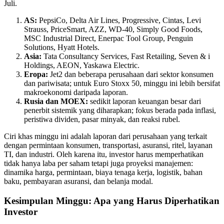
Juli.
AS:
PepsiCo, Delta Air Lines, Progressive, Cintas, Levi
Strauss, PriceSmart, AZZ, WD-40, Simply Good Foods,
MSC Industrial Direct, Enerpac Tool Group, Penguin
Solutions, Hyatt Hotels.
Asia:
Tata Consultancy Services, Fast Retailing, Seven & i
Holdings, AEON, Yaskawa Electric.
Eropa:
Jet2 dan beberapa perusahaan dari sektor konsumen
dan pariwisata; untuk Euro Stoxx 50, minggu ini lebih bersifat
makroekonomi daripada laporan.
Rusia dan MOEX:
sedikit laporan keuangan besar dari
penerbit sistemik yang diharapkan; fokus berada pada inflasi,
peristiwa dividen, pasar minyak, dan reaksi rubel.
Ciri khas minggu ini adalah laporan dari perusahaan yang terkait
dengan permintaan konsumen, transportasi, asuransi, ritel, layanan
TI, dan industri. Oleh karena itu, investor harus memperhatikan
tidak hanya laba per saham tetapi juga proyeksi manajemen:
dinamika harga, permintaan, biaya tenaga kerja, logistik, bahan
baku, pembayaran asuransi, dan belanja modal.
Kesimpulan Minggu: Apa yang Harus Diperhatikan
Investor