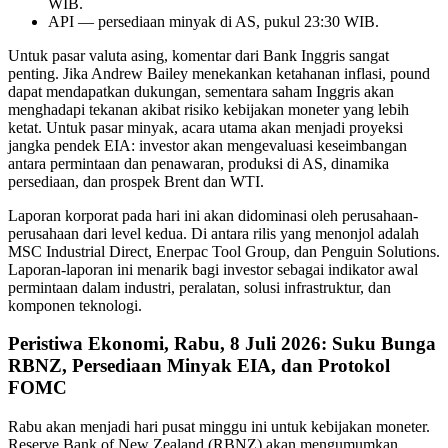
WIB.
API — persediaan minyak di AS, pukul 23:30 WIB.
Untuk pasar valuta asing, komentar dari Bank Inggris sangat
penting. Jika Andrew Bailey menekankan ketahanan inflasi, pound
dapat mendapatkan dukungan, sementara saham Inggris akan
menghadapi tekanan akibat risiko kebijakan moneter yang lebih
ketat. Untuk pasar minyak, acara utama akan menjadi proyeksi
jangka pendek EIA: investor akan mengevaluasi keseimbangan
antara permintaan dan penawaran, produksi di AS, dinamika
persediaan, dan prospek Brent dan WTI.
Laporan korporat pada hari ini akan didominasi oleh perusahaan-
perusahaan dari level kedua. Di antara rilis yang menonjol adalah
MSC Industrial Direct, Enerpac Tool Group, dan Penguin Solutions.
Laporan-laporan ini menarik bagi investor sebagai indikator awal
permintaan dalam industri, peralatan, solusi infrastruktur, dan
komponen teknologi.
Peristiwa Ekonomi, Rabu, 8 Juli 2026: Suku Bunga
RBNZ, Persediaan Minyak EIA, dan Protokol
FOMC
Rabu akan menjadi hari pusat minggu ini untuk kebijakan moneter.
Reserve Bank of New Zealand (RBNZ) akan mengumumkan