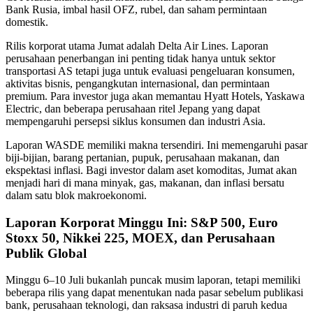
Bank Rusia, imbal hasil OFZ, rubel, dan saham permintaan
domestik.
Rilis korporat utama Jumat adalah Delta Air Lines. Laporan
perusahaan penerbangan ini penting tidak hanya untuk sektor
transportasi AS tetapi juga untuk evaluasi pengeluaran konsumen,
aktivitas bisnis, pengangkutan internasional, dan permintaan
premium. Para investor juga akan memantau Hyatt Hotels, Yaskawa
Electric, dan beberapa perusahaan ritel Jepang yang dapat
mempengaruhi persepsi siklus konsumen dan industri Asia.
Laporan WASDE memiliki makna tersendiri. Ini memengaruhi pasar
biji-bijian, barang pertanian, pupuk, perusahaan makanan, dan
ekspektasi inflasi. Bagi investor dalam aset komoditas, Jumat akan
menjadi hari di mana minyak, gas, makanan, dan inflasi bersatu
dalam satu blok makroekonomi.
Laporan Korporat Minggu Ini: S&P 500, Euro
Stoxx 50, Nikkei 225, MOEX, dan Perusahaan
Publik Global
Minggu 6–10 Juli bukanlah puncak musim laporan, tetapi memiliki
beberapa rilis yang dapat menentukan nada pasar sebelum publikasi
bank, perusahaan teknologi, dan raksasa industri di paruh kedua