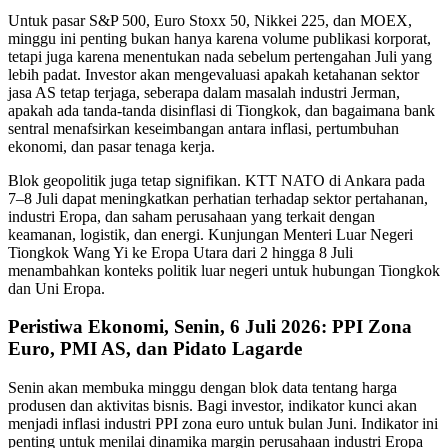
Untuk pasar S&P 500, Euro Stoxx 50, Nikkei 225, dan MOEX,
minggu ini penting bukan hanya karena volume publikasi korporat,
tetapi juga karena menentukan nada sebelum pertengahan Juli yang
lebih padat. Investor akan mengevaluasi apakah ketahanan sektor
jasa AS tetap terjaga, seberapa dalam masalah industri Jerman,
apakah ada tanda-tanda disinflasi di Tiongkok, dan bagaimana bank
sentral menafsirkan keseimbangan antara inflasi, pertumbuhan
ekonomi, dan pasar tenaga kerja.
Blok geopolitik juga tetap signifikan. KTT NATO di Ankara pada
7–8 Juli dapat meningkatkan perhatian terhadap sektor pertahanan,
industri Eropa, dan saham perusahaan yang terkait dengan
keamanan, logistik, dan energi. Kunjungan Menteri Luar Negeri
Tiongkok Wang Yi ke Eropa Utara dari 2 hingga 8 Juli
menambahkan konteks politik luar negeri untuk hubungan Tiongkok
dan Uni Eropa.
Peristiwa Ekonomi, Senin, 6 Juli 2026: PPI Zona
Euro, PMI AS, dan Pidato Lagarde
Senin akan membuka minggu dengan blok data tentang harga
produsen dan aktivitas bisnis. Bagi investor, indikator kunci akan
menjadi inflasi industri PPI zona euro untuk bulan Juni. Indikator ini
penting untuk menilai dinamika margin perusahaan industri Eropa