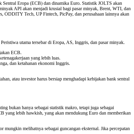
nk Sentral Eropa (ECB) dan dinamika Euro. Statistik JOLTS akan
minyak API akan menjadi krusial bagi pasar minyak, Brent, WTI, dan
lers, ODDITY Tech, UP Fintech, PicPay, dan perusahaan lainnya akan
eristiwa utama tersebar di Eropa, AS, Inggris, dan pasar minyak.
bijakan ECB.
ketenagakerjaan yang lebih luas.
unga, dan ketahanan ekonomi Inggris.
rtahan, atau investor harus bersiap menghadapi kebijakan bank sentral
ing bukan hanya sebagai statistik makro, tetapi juga sebagai
ika ECB yang lebih hawkish, yang akan mendukung Euro dan memberikan
estor mungkin melihatnya sebagai guncangan eksternal. Jika percepatan