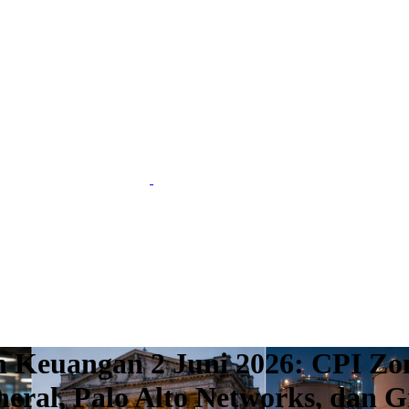
n Keuangan 2 Juni 2026: CPI Z
neral, Palo Alto Networks, dan 