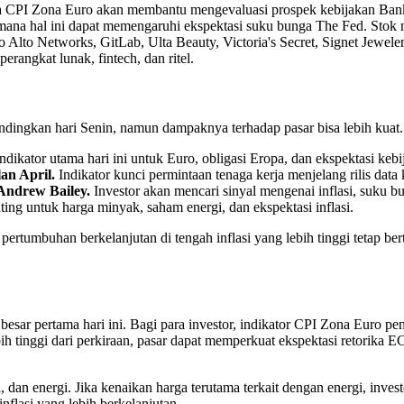
 Data CPI Zona Euro akan membantu mengevaluasi prospek kebijakan Ba
mana hal ini dapat memengaruhi ekspektasi suku bunga The Fed. Stok 
o Alto Networks, GitLab, Ulta Beauty, Victoria's Secret, Signet Jewe
angkat lunak, fintech, dan ritel.
dingkan hari Senin, namun dampaknya terhadap pasar bisa lebih kuat. P
indikator utama hari ini untuk Euro, obligasi Eropa, dan ekspektasi ke
n April.
Indikator kunci permintaan tenaga kerja menjelang rilis data 
Andrew Bailey.
Investor akan mencari sinyal mengenai inflasi, suku b
ting untuk harga minyak, saham energi, dan ekspektasi inflasi.
pertumbuhan berkelanjutan di tengah inflasi yang lebih tinggi tetap be
esar pertama hari ini. Bagi para investor, indikator CPI Zona Euro pent
lebih tinggi dari perkiraan, pasar dapat memperkuat ekspektasi retor
sa, dan energi. Jika kenaikan harga terutama terkait dengan energi, inv
nflasi yang lebih berkelanjutan.