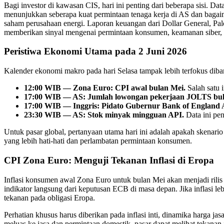
Bagi investor di kawasan CIS, hari ini penting dari beberapa sisi.
menunjukkan seberapa kuat permintaan tenaga kerja di AS dan bagai
saham perusahaan energi. Laporan keuangan dari Dollar General, Pal
memberikan sinyal mengenai permintaan konsumen, keamanan siber, per
Peristiwa Ekonomi Utama pada 2 Juni 2026
Kalender ekonomi makro pada hari Selasa tampak lebih terfokus diban
12:00 WIB — Zona Euro: CPI awal bulan Mei.
Salah satu 
17:00 WIB — AS: Jumlah lowongan pekerjaan JOLTS bula
17:00 WIB — Inggris: Pidato Gubernur Bank of England 
23:30 WIB — AS: Stok minyak mingguan API.
Data ini pen
Untuk pasar global, pertanyaan utama hari ini adalah apakah skenario 
yang lebih hati-hati dan perlambatan permintaan konsumen.
CPI Zona Euro: Menguji Tekanan Inflasi di Eropa
Inflasi konsumen awal Zona Euro untuk bulan Mei akan menjadi rilis b
indikator langsung dari keputusan ECB di masa depan. Jika inflasi 
tekanan pada obligasi Eropa.
Perhatian khusus harus diberikan pada inflasi inti, dinamika harga ja
meluas ke jasa dan permintaan domestik, pasar dapat melihat tekanan i