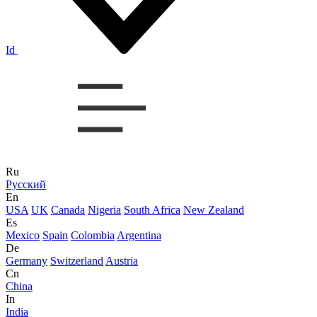
Id
Ru
Русский
En
USA
UK
Canada
Nigeria
South Africa
New Zealand
Es
Mexico
Spain
Colombia
Argentina
De
Germany
Switzerland
Austria
Cn
China
In
India