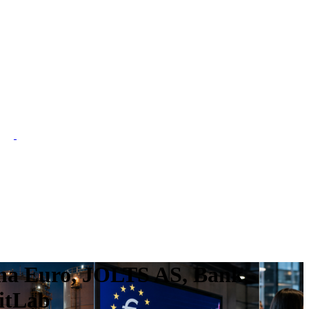
ona Euro, JOLTS AS, Bank
GitLab