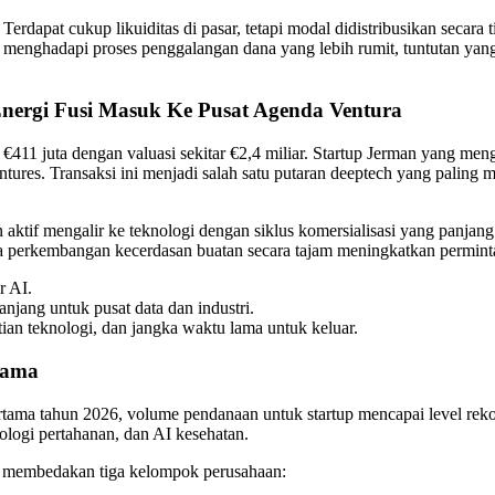
 Terdapat cukup likuiditas di pasar, tetapi modal didistribusikan secara
menghadapi proses penggalangan dana yang lebih rumit, tuntutan yang 
Energi Fusi Masuk Ke Pusat Agenda Ventura
 €411 juta dengan valuasi sekitar €2,4 miliar. Startup Jerman yang menge
ures. Transaksi ini menjadi salah satu putaran deeptech yang paling 
in aktif mengalir ke teknologi dengan siklus komersialisasi yang panjan
ena perkembangan kecerdasan buatan secara tajam meningkatkan permint
r AI.
njang untuk pusat data dan industri.
ian teknologi, dan jangka waktu lama untuk keluar.
tama
ertama tahun 2026, volume pendanaan untuk startup mencapai level reko
nologi pertahanan, dan AI kesehatan.
ng membedakan tiga kelompok perusahaan: