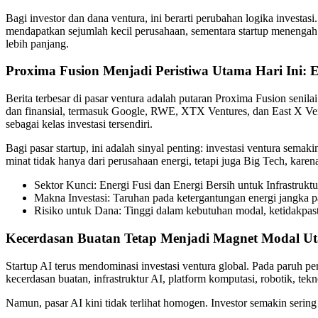
Bagi investor dan dana ventura, ini berarti perubahan logika investasi.
mendapatkan sejumlah kecil perusahaan, sementara startup menengah 
lebih panjang.
Proxima Fusion Menjadi Peristiwa Utama Hari Ini: 
Berita terbesar di pasar ventura adalah putaran Proxima Fusion senilai
dan finansial, termasuk Google, RWE, XTX Ventures, dan East X Vent
sebagai kelas investasi tersendiri.
Bagi pasar startup, ini adalah sinyal penting: investasi ventura semak
minat tidak hanya dari perusahaan energi, tetapi juga Big Tech, kar
Sektor Kunci: Energi Fusi dan Energi Bersih untuk Infrastruktu
Makna Investasi: Taruhan pada ketergantungan energi jangka pa
Risiko untuk Dana: Tinggi dalam kebutuhan modal, ketidakpast
Kecerdasan Buatan Tetap Menjadi Magnet Modal U
Startup AI terus mendominasi investasi ventura global. Pada paruh p
kecerdasan buatan, infrastruktur AI, platform komputasi, robotik, tek
Namun, pasar AI kini tidak terlihat homogen. Investor semakin seri