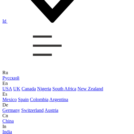
Id
Ru
Русский
En
USA
UK
Canada
Nigeria
South Africa
New Zealand
Es
Mexico
Spain
Colombia
Argentina
De
Germany
Switzerland
Austria
Cn
China
In
India