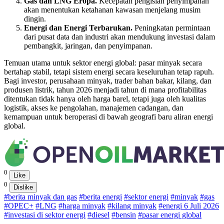
Gas dan LNG Eropa.
Kecepatan pengisian penyimpanan
akan menentukan ketahanan kawasan menjelang musim
dingin.
Energi dan Energi Terbarukan.
Peningkatan permintaan
dari pusat data dan industri akan mendukung investasi dalam
pembangkit, jaringan, dan penyimpanan.
Temuan utama untuk sektor energi global: pasar minyak secara
bertahap stabil, tetapi sistem energi secara keseluruhan tetap rapuh.
Bagi investor, perusahaan minyak, trader bahan bakar, kilang, dan
produsen listrik, tahun 2026 menjadi tahun di mana profitabilitas
ditentukan tidak hanya oleh harga barel, tetapi juga oleh kualitas
logistik, akses ke pengolahan, manajemen cadangan, dan
kemampuan untuk beroperasi di bawah geografi baru aliran energi
global.
0
Like
0
Dislike
#berita minyak dan gas
#berita energi
#sektor energi
#minyak
#gas
#OPEC+
#LNG
#harga minyak
#kilang minyak
#energi 6 Juli 2026
#investasi di sektor energi
#diesel
#bensin
#pasar energi global