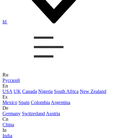
Id
Ru
Русский
En
USA
UK
Canada
Nigeria
South Africa
New Zealand
Es
Mexico
Spain
Colombia
Argentina
De
Germany
Switzerland
Austria
Cn
China
In
India