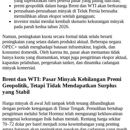
yang diperkirakan oleh peserta pasar yang paling hati-hati;
premi geopolitik dalam harga Brent dan WTI akan berkurang;
perusahaan-perusahaan minyak di Teluk Persia berusaha
memulihkan aliran ekspor setelah gangguan;
investor mulai menilai kembali skenario kekurangan minyak
pada paruh kedua tahun 2026.
Namun, peningkatan kuota secara formal tidak selalu berarti
peningkatan yang setara dalam produksi aktual. Beberapa negara
OPEC+ sudah menghadapi batasan infrastruktur, logistik, dan
konsumsi domestik. Oleh karena itu, pasar akan memantau tidak
hanya kuota yang diumumkan, tetapi juga pengiriman ekspor aktual,
kapasitas pelabuhan, pergerakan tanker, dan dinamika cadangan
minyak komersial.
Brent dan WTI: Pasar Minyak Kehilangan Premi
Geopolitik, Tetapi Tidak Mendapatkan Surplus
yang Stabil
Harga minyak di awal Juli tampak lebih tenang dibandingkan
dengan periode ketegangan di Timur Tengah. Pemulihan bertahap
pengiriman melalui Selat Hormuz telah mengurangi kekhawatiran
mengenai kekurangan fisik bahan mentah. Rentang harga sekitar
70–72 dolar per barel menjadi zona keseimbangan yang penting
antara harapan akan peningkatan pasokan dan cadangan yang masih