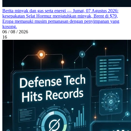
Berita minyak dan gas serta energi — Jumat, 07 Agustus 2026:
kesepakatan Selat Hormuz menjatuhkan minyak, Brent di $79,
Eropa memasuki musim pemanasan dengan penyimpanan yang
kosong.
06 / 08 / 2026
16