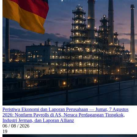
Peristiwa Ekonomi dan Laporan Perusahaan — Jumat, 7 Agustus
2026: Nonfarm Payrolls di AS, Neraca Perdagangan Tiongkok,
Industri Jerman, dan Laporan Allianz
06 / 08 / 2026
19