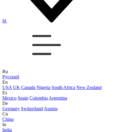
Id
Ru
Русский
En
USA
UK
Canada
Nigeria
South Africa
New Zealand
Es
Mexico
Spain
Colombia
Argentina
De
Germany
Switzerland
Austria
Cn
China
In
India