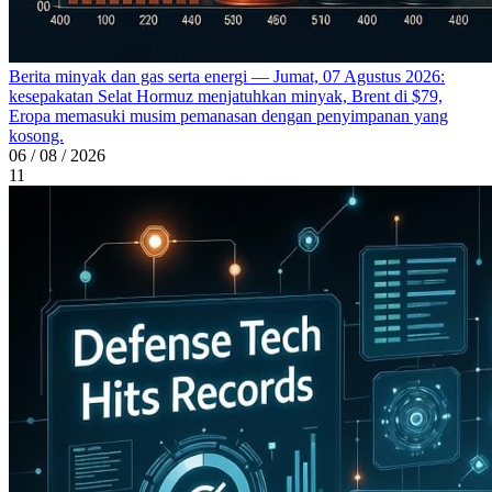
Berita minyak dan gas serta energi — Jumat, 07 Agustus 2026:
kesepakatan Selat Hormuz menjatuhkan minyak, Brent di $79,
Eropa memasuki musim pemanasan dengan penyimpanan yang
kosong.
06 / 08 / 2026
11