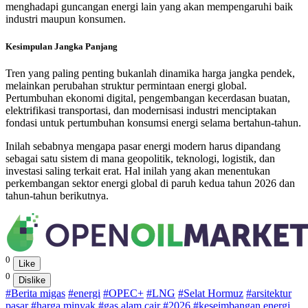
menghadapi guncangan energi lain yang akan mempengaruhi baik
industri maupun konsumen.
Kesimpulan Jangka Panjang
Tren yang paling penting bukanlah dinamika harga jangka pendek,
melainkan perubahan struktur permintaan energi global.
Pertumbuhan ekonomi digital, pengembangan kecerdasan buatan,
elektrifikasi transportasi, dan modernisasi industri menciptakan
fondasi untuk pertumbuhan konsumsi energi selama bertahun-tahun.
Inilah sebabnya mengapa pasar energi modern harus dipandang
sebagai satu sistem di mana geopolitik, teknologi, logistik, dan
investasi saling terkait erat. Hal inilah yang akan menentukan
perkembangan sektor energi global di paruh kedua tahun 2026 dan
tahun-tahun berikutnya.
0
Like
0
Dislike
#Berita migas
#energi
#OPEC+
#LNG
#Selat Hormuz
#arsitektur
pasar
#harga minyak
#gas alam cair
#2026
#keseimbangan energi