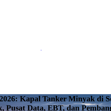
 2026: Kapal Tanker Minyak di Se
ik, Pusat Data, EBT, dan Pemban