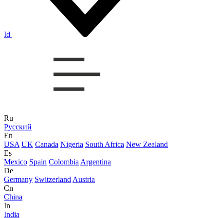
Id
Ru
Русский
En
USA
UK
Canada
Nigeria
South Africa
New Zealand
Es
Mexico
Spain
Colombia
Argentina
De
Germany
Switzerland
Austria
Cn
China
In
India