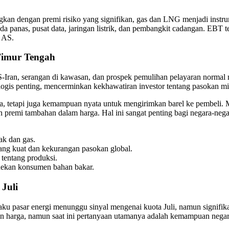
angkan dengan premi risiko yang signifikan, gas dan LNG menjadi ins
ada panas, pusat data, jaringan listrik, dan pembangkit cadangan. EB
n AS.
Timur Tengah
 AS-Iran, serangan di kawasan, dan prospek pemulihan pelayaran normal 
ogis penting, mencerminkan kekhawatiran investor tentang pasokan min
a, tetapi juga kemampuan nyata untuk mengirimkan barel ke pembeli. M
akan premi tambahan dalam harga. Hal ini sangat penting bagi negara-
yak dan gas.
ng kuat dan kekurangan pasokan global.
 tentang produksi.
nekan konsumen bahan bakar.
Juli
ku pasar energi menunggu sinyal mengenai kuota Juli, namun signifikansi
kan harga, namun saat ini pertanyaan utamanya adalah kemampuan nega