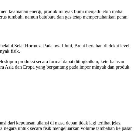
trumen keamanan energi, produk minyak bumi menjadi lebih mahal
T terus tumbuh, namun batubara dan gas tetap mempertahankan peran
melalui Selat Hormuz. Pada awal Juni, Brent bertahan di dekat level
yak fisik.
eskipun produksi secara formal dapat ditingkatkan, keterbatasan
negara Asia dan Eropa yang bergantung pada impor minyak dan produk
 dari keputusan aliansi di masa depan tidak lagi terlihat jelas.
ra-negara untuk secara fisik mengeluarkan volume tambahan ke pasar