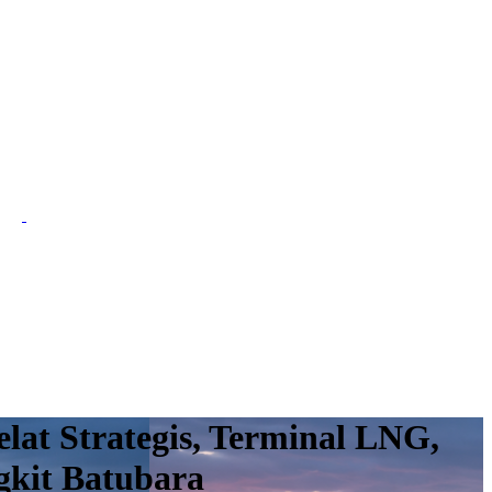
lat Strategis, Terminal LNG,
gkit Batubara