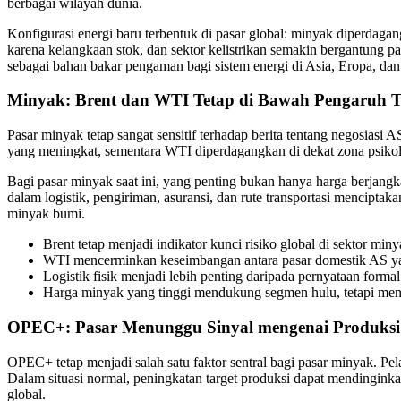
berbagai wilayah dunia.
Konfigurasi energi baru terbentuk di pasar global: minyak diperdag
karena kelangkaan stok, dan sektor kelistrikan semakin bergantung p
sebagai bahan bakar pengaman bagi sistem energi di Asia, Eropa, da
Minyak: Brent dan WTI Tetap di Bawah Pengaruh 
Pasar minyak tetap sangat sensitif terhadap berita tentang negosiasi
yang meningkat, sementara WTI diperdagangkan di dekat zona psikol
Bagi pasar minyak saat ini, yang penting bukan hanya harga berjangk
dalam logistik, pengiriman, asuransi, dan rute transportasi mencipt
minyak bumi.
Brent tetap menjadi indikator kunci risiko global di sektor min
WTI mencerminkan keseimbangan antara pasar domestik AS ya
Logistik fisik menjadi lebih penting daripada pernyataan formal
Harga minyak yang tinggi mendukung segmen hulu, tetapi me
OPEC+: Pasar Menunggu Sinyal mengenai Produksi 
OPEC+ tetap menjadi salah satu faktor sentral bagi pasar minyak. Pela
Dalam situasi normal, peningkatan target produksi dapat mendingin
global.